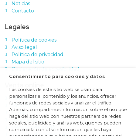
Noticias
Contacto
Legales
Política de cookies
Aviso legal
Política de privacidad
Mapa del sitio
Declaración de accesibilidad
Consentimiento para cookies y datos
Venta online
Las cookies de este sitio web se usan para
personalizar el contenido y los anuncios, ofrecer
Tienda online
funciones de redes sociales y analizar el tráfico.
Mi cuenta
Además, compartimos información sobre el uso que
Carrito
haga del sitio web con nuestros partners de redes
Lista de deseos
sociales, publicidad y análisis web, quienes pueden
Métodos de envío
combinarla con otra información que les haya
Derecho de desestimiento