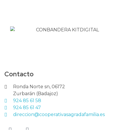
Contacto
Ronda Norte sn, 06172
Zurbarán (Badajoz)
924 85 61 58
924 85 61 47
direccion@cooperativasagradafamilia.es