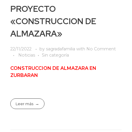
PROYECTO
«CONSTRUCCION DE
ALMAZARA»
22/11/2022
by
sagradafamilia
with
No Comment
Noticias
Sin categoría
CONSTRUCCION DE ALMAZARA EN
ZURBARAN
Leer más