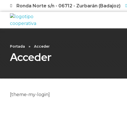
Ronda Norte s/n - 06712 - Zurbarán (Badajoz)
Cooperativa del campo La Sagrada Familia
Cooperativa fundada en 1965, en Zurbarán (Badajoz)
Portada
»
Acceder
Acceder
[theme-my-login]